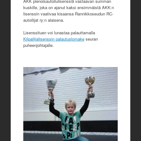
AKK pienoisautoilulisenssiä vastaavan summan
kuskille, joka on ajanut kaksi ensimmäistä AKK:n
lisenssin vaativaa kisaansa Rannikkoseudun RC-
autoilijat ry:n alaisena.
Lisenssituen voi lunastaa palauttamalla
Kilpailijalisenssin palautuslomake
seuran
puheenjohtajalle.