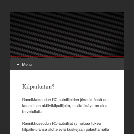
Rannikkoseudun RC-
RC-autoilua tukeva yhdistys rannikkoseudulla.
autoilijat ry
Menu
Skip
to
Kilpailuihin?
content
Rannikkoseudun RC-autoilijoiden jäsenistössä on
kourallinen aktiivikilpailijoita, mutta lisäys on aina
tervetullutta.
Rannikkoseudun RC-autoilijat ry haluaa tukea
kilpailu-uransa alottelevia kuskejaan palauttamalla